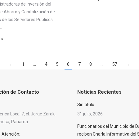
stradoras de Inversión del
e Ahorro y Capitalización de
 de los Servidores Públicos
…
←
1
…
4
5
6
7
8
…
57
→
ción de Contacto
Noticias Recientes
Sin título
ica Local 7, cl. Jorge Zarak,
31 julio, 2026
rmosa, Panamá
Funcionarios del Municipio de D
e Atención:
reciben Charla Informativa del