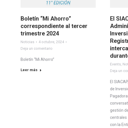
Boletín “Mi Ahorro”
El SIA
correspondiente al tercer
Admini
trimestre 2024
Inversi
Regist
Noticias
4 octubre, 2024
interc
Deja un comentario
durant
Boletín “Mi Ahorro”
Events
,
Not
Leer más
Deja un co
El SIACAP
de Inversi
Pagadora 
conversato
gestión de
centrales
con la En