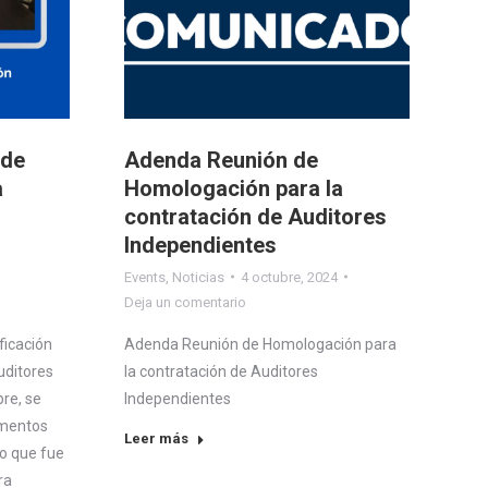
 de
Adenda Reunión de
a
Homologación para la
contratación de Auditores
Independientes
Events
,
Noticias
4 octubre, 2024
Deja un comentario
ficación
Adenda Reunión de Homologación para
uditores
la contratación de Auditores
re, se
Independientes
umentos
Leer más
lo que fue
ra