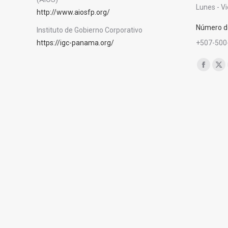
Lunes - V
http://www.aiosfp.org/
Número de
Instituto de Gobierno Corporativo
https://igc-panama.org/
+507-500
Encuéntra
Facebo
X
page
pa
opens
op
in
in
new
ne
window
wi