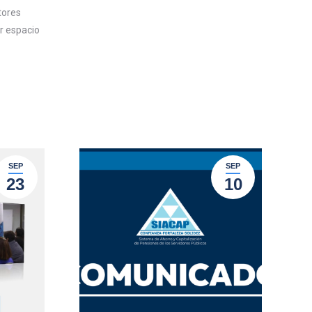
tores
or espacio
SEP
SEP
23
10