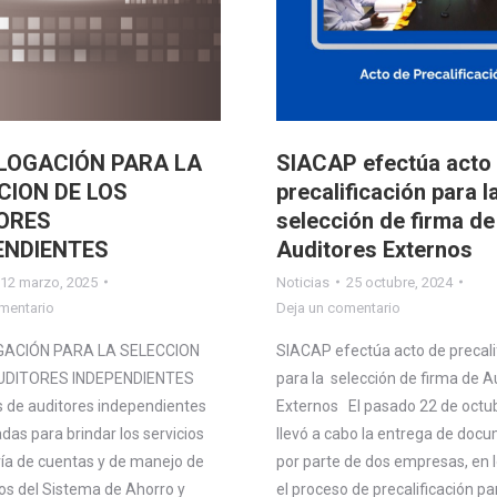
OGACIÓN PARA LA
SIACAP efectúa acto
CION DE LOS
precalificación para l
ORES
selección de firma de
ENDIENTES
Auditores Externos
12 marzo, 2025
Noticias
25 octubre, 2024
mentario
Deja un comentario
ACIÓN PARA LA SELECCION
SIACAP efectúa acto de precali
UDITORES INDEPENDIENTES
para la selección de firma de A
s de auditores independientes
Externos El pasado 22 de octub
adas para brindar los servicios
llevó a cabo la entrega de doc
ría de cuentas y de manejo de
por parte de dos empresas, en 
sos del Sistema de Ahorro y
el proceso de precalificación pa