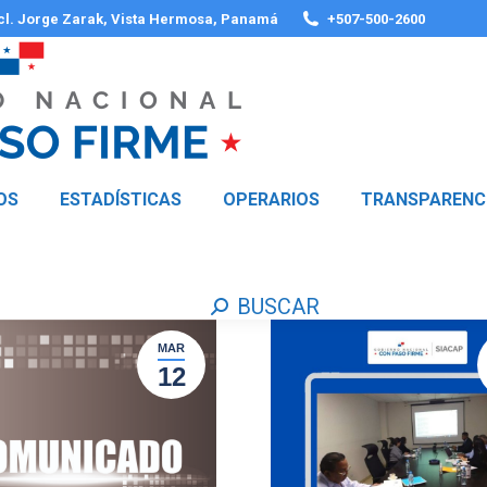
 cl. Jorge Zarak, Vista Hermosa, Panamá
+507-500-2600
OS
ESTADÍSTICAS
OPERARIOS
TRANSPARENC
BUSCAR
Buscar:
MAR
12