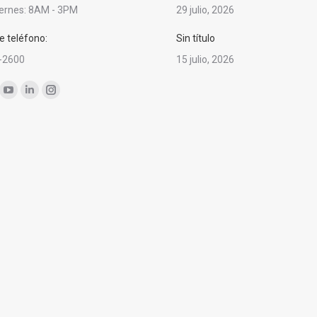
iernes: 8AM - 3PM
29 julio, 2026
 teléfono:
Sin título
-2600
15 julio, 2026
nos en:
ok
YouTube
Linkedin
Instagram
ge
page
page
page
ens
opens
opens
opens
in
in
in
w
new
new
new
ndow
window
window
window