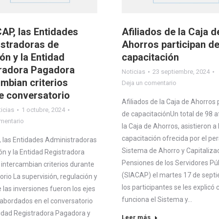
CAP, las Entidades
Afiliados de la Caja d
stradoras de
Ahorros participan d
ón y la Entidad
capacitación
radora Pagadora
Noticias
23 septiembre, 2024
ambian criterios
Deja un comentario
e conversatorio
Afiliados de la Caja de Ahorros 
icias
1 octubre, 2024
de capacitaciónUn total de 98 af
mentario
la Caja de Ahorros, asistieron a 
capacitación ofrecida por el per
, las Entidades Administradoras
Sistema de Ahorro y Capitaliza
ón y la Entidad Registradora
Pensiones de los Servidores Pú
intercambian criterios durante
(SIACAP) el martes 17 de sept
rio La supervisión, regulación y
los participantes se les explicó
 las inversiones fueron los ejes
funciona el Sistema y…
 abordados en el conversatorio
tidad Registradora Pagadora y
Leer más