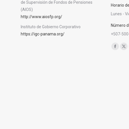
de Supervisión de Fondos de Pensiones
Horario d
(AIOS)
Lunes - V
http://www.aiosfp.org/
Número de
Instituto de Gobierno Corporativo
https://igc-panama.org/
+507-500
Encuéntra
Facebo
X
page
pa
opens
op
in
in
new
ne
window
wi