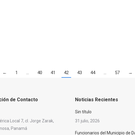
←
1
…
40
41
42
43
44
…
57
→
ción de Contacto
Noticias Recientes
Sin título
ica Local 7, cl. Jorge Zarak,
31 julio, 2026
rmosa, Panamá
Funcionarios del Municipio de D