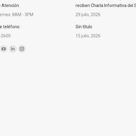
e Atención:
reciben Charla Informativa del
iernes: 8AM - 3PM
29 julio, 2026
 teléfono:
Sin título
-2600
15 julio, 2026
nos en:
ok
YouTube
Linkedin
Instagram
ge
page
page
page
ens
opens
opens
opens
in
in
in
w
new
new
new
ndow
window
window
window