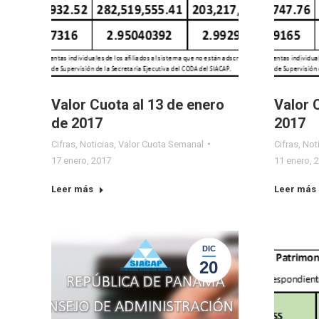
Valor Cuota al 13 de enero
Valor 
de 2017
2017
Cifras
,
Noticias
,
Valor Cuota Semanal
Cifras
,
Not
17 enero, 2017
11 enero, 
Leer más
Leer más
DIC
20