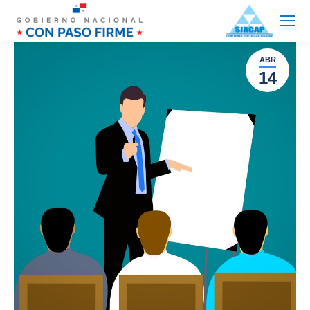
ABR
14