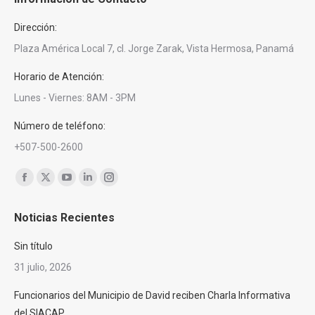
Dirección:
Plaza América Local 7, cl. Jorge Zarak, Vista Hermosa, Panamá
Horario de Atención:
Lunes - Viernes: 8AM - 3PM
Número de teléfono:
+507-500-2600
Encuéntranos en:
Facebook
X
YouTube
Linkedin
Instagram
page
page
page
page
page
Noticias Recientes
opens
opens
opens
opens
opens
in
in
in
in
in
Sin título
new
new
new
new
new
31 julio, 2026
window
window
window
window
window
Funcionarios del Municipio de David reciben Charla Informativa
del SIACAP