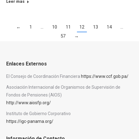
Leer más
←
1
…
10
11
12
13
14
…
57
→
Enlaces Externos
El Consejo de Coordinación Financiera
https://www.ccf.gob.pa/
Asociación Internacional de Organismos de Supervisión de
Fondos de Pensiones (AIOS)
http://www.aiosfp.org/
Instituto de Gobierno Corporativo
https://igc-panama.org/
Información de Contacto