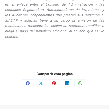
es el enlace entre el Consejo de Administración y las
entidades Registradora, Administradoras de Inversiones y
los Auditores Independientes que prestan sus servicios al
SIACAP y además tiene a su cargo la emisión de las
resoluciones mediante las cuales se reconoce, modifica o
niega el pago del beneficio adicional al afiliado que así lo
solicite.
Compartir esta página
Share
Share
Share
Share
Share
on
on
on
on
on
Facebook
X
Pinterest
LinkedIn
WhatsApp