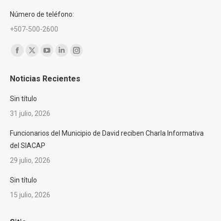
Número de teléfono:
+507-500-2600
Encuéntranos en:
Facebook
X
YouTube
Linkedin
Instagram
page
page
page
page
page
Noticias Recientes
opens
opens
opens
opens
opens
in
in
in
in
in
Sin título
new
new
new
new
new
31 julio, 2026
window
window
window
window
window
Funcionarios del Municipio de David reciben Charla Informativa
del SIACAP
29 julio, 2026
Sin título
15 julio, 2026