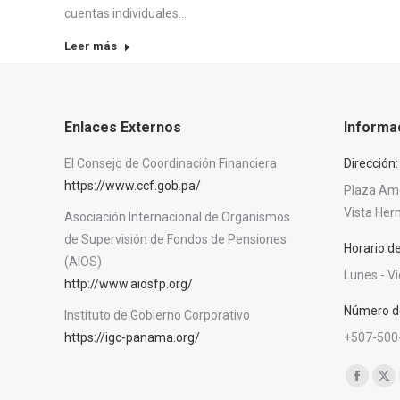
cuentas individuales…
Leer más
Enlaces Externos
Informa
El Consejo de Coordinación Financiera
Dirección:
https://www.ccf.gob.pa/
Plaza Amér
Vista He
Asociación Internacional de Organismos
de Supervisión de Fondos de Pensiones
Horario d
(AIOS)
Lunes - V
http://www.aiosfp.org/
Número de
Instituto de Gobierno Corporativo
https://igc-panama.org/
+507-500
Encuéntra
Facebo
X