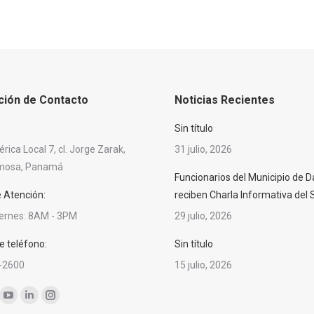
ción de Contacto
Noticias Recientes
Sin título
ica Local 7, cl. Jorge Zarak,
31 julio, 2026
rmosa, Panamá
Funcionarios del Municipio de D
e Atención:
reciben Charla Informativa del
iernes: 8AM - 3PM
29 julio, 2026
 teléfono:
Sin título
-2600
15 julio, 2026
nos en:
ok
YouTube
Linkedin
Instagram