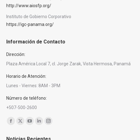
http://www.aiosfp.org/
Instituto de Gobierno Corporativo
https://igc-panama.org/
Información de Contacto
Dirección:
Plaza América Local 7, cl. Jorge Zarak, Vista Hermosa, Panamá
Horario de Atención:
Lunes - Viernes: 8AM - 3PM
Número de teléfono:
+507-500-2600
Encuéntranos en:
Facebook
X
YouTube
Linkedin
Instagram
page
page
page
page
page
Noticias Recientes