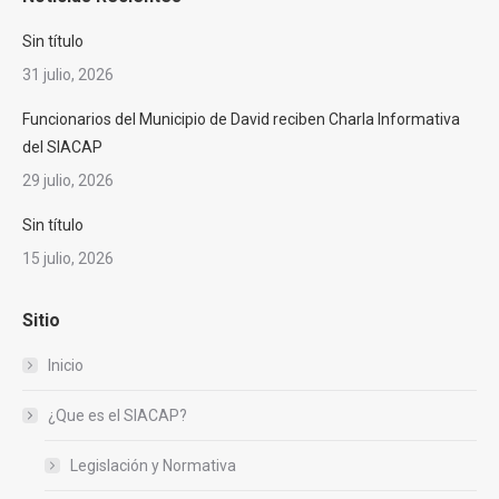
opens
opens
opens
opens
opens
in
in
in
in
in
Sin título
new
new
new
new
new
31 julio, 2026
window
window
window
window
window
Funcionarios del Municipio de David reciben Charla Informativa
del SIACAP
29 julio, 2026
Sin título
15 julio, 2026
Sitio
Inicio
¿Que es el SIACAP?
Legislación y Normativa