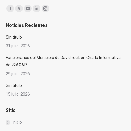
Encuéntranos en:
Facebook
X
YouTube
Linkedin
Instagram
page
page
page
page
page
Noticias Recientes
opens
opens
opens
opens
opens
in
in
in
in
in
Sin título
new
new
new
new
new
31 julio, 2026
window
window
window
window
window
Funcionarios del Municipio de David reciben Charla Informativa
del SIACAP
29 julio, 2026
Sin título
15 julio, 2026
Sitio
Inicio