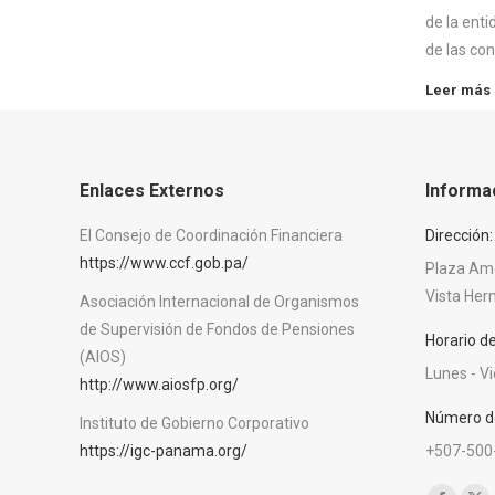
de la enti
de las co
Leer más
Enlaces Externos
Informa
El Consejo de Coordinación Financiera
Dirección:
https://www.ccf.gob.pa/
Plaza Amér
Vista He
Asociación Internacional de Organismos
de Supervisión de Fondos de Pensiones
Horario d
(AIOS)
Lunes - V
http://www.aiosfp.org/
Número de
Instituto de Gobierno Corporativo
https://igc-panama.org/
+507-500
Encuéntra