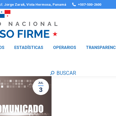
 cl. Jorge Zarak, Vista Hermosa, Panamá
+507-500-2600
OS
ESTADÍSTICAS
OPERARIOS
TRANSPARENC
BUSCAR
Buscar:
JUL
3