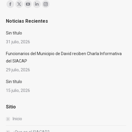
Encuéntranos en:
Facebook
X
YouTube
Linkedin
Instagram
page
page
page
page
page
Noticias Recientes
opens
opens
opens
opens
opens
in
in
in
in
in
Sin título
new
new
new
new
new
31 julio, 2026
window
window
window
window
window
Funcionarios del Municipio de David reciben Charla Informativa
del SIACAP
29 julio, 2026
Sin título
15 julio, 2026
Sitio
Inicio