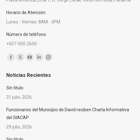
Plaza América Local 7, cl. Jorge Zarak, Vista Hermosa, Panamá
Horario de Atención:
Lunes - Viernes: 8AM - 3PM
Número de teléfono:
+507-500-2600
Encuéntranos en:
Facebook
X
YouTube
Linkedin
Instagram
page
page
page
page
page
Noticias Recientes
opens
opens
opens
opens
opens
in
in
in
in
in
Sin título
new
new
new
new
new
31 julio, 2026
window
window
window
window
window
Funcionarios del Municipio de David reciben Charla Informativa
del SIACAP
29 julio, 2026
Sin título