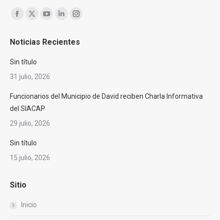
Encuéntranos en:
Facebook
X
YouTube
Linkedin
Instagram
page
page
page
page
page
Noticias Recientes
opens
opens
opens
opens
opens
in
in
in
in
in
Sin título
new
new
new
new
new
31 julio, 2026
window
window
window
window
window
Funcionarios del Municipio de David reciben Charla Informativa
del SIACAP
29 julio, 2026
Sin título
15 julio, 2026
Sitio
Inicio