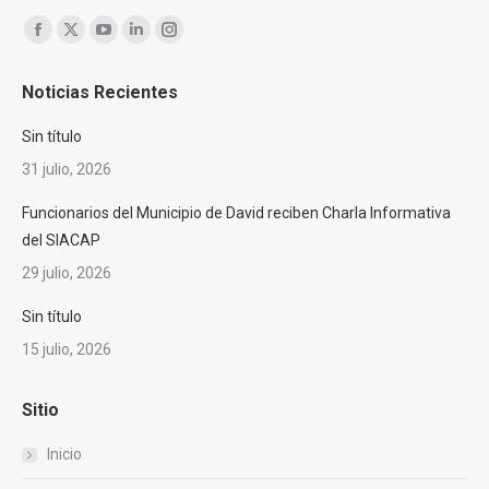
Encuéntranos en:
Facebook
X
YouTube
Linkedin
Instagram
page
page
page
page
page
Noticias Recientes
opens
opens
opens
opens
opens
in
in
in
in
in
Sin título
new
new
new
new
new
31 julio, 2026
window
window
window
window
window
Funcionarios del Municipio de David reciben Charla Informativa
del SIACAP
29 julio, 2026
Sin título
15 julio, 2026
Sitio
Inicio