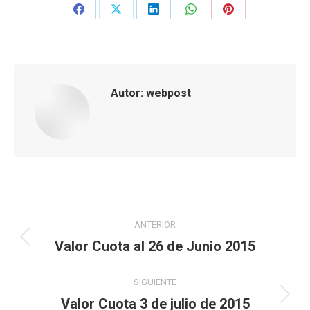
Share
Share
Share
Share
Share
on
on
on
on
on
Facebook
X
LinkedIn
WhatsApp
Pinterest
Autor:
webpost
Navegación
ANTERIOR
entre
Valor Cuota al 26 de Junio 2015
Publicación
anterior:
publicaciones
SIGUIENTE
Valor Cuota 3 de julio de 2015
Publicación