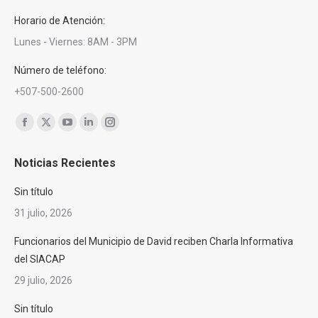
Horario de Atención:
Lunes - Viernes: 8AM - 3PM
Número de teléfono:
+507-500-2600
Encuéntranos en:
Facebook
X
YouTube
Linkedin
Instagram
page
page
page
page
page
Noticias Recientes
opens
opens
opens
opens
opens
in
in
in
in
in
Sin título
new
new
new
new
new
31 julio, 2026
window
window
window
window
window
Funcionarios del Municipio de David reciben Charla Informativa
del SIACAP
29 julio, 2026
Sin título