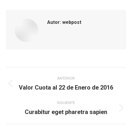
Facebook
X
LinkedIn
WhatsApp
Pinterest
Autor:
webpost
Navegación
ANTERIOR
entre
Valor Cuota al 22 de Enero de 2016
Publicación
anterior:
publicaciones
SIGUIENTE
Curabitur eget pharetra sapien
Publicación
siguiente: