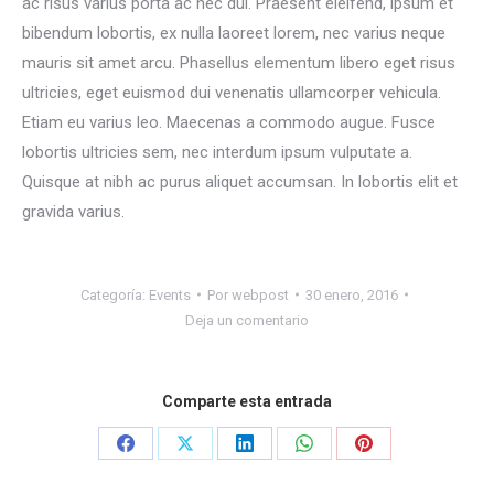
ac risus varius porta ac nec dui. Praesent eleifend, ipsum et
bibendum lobortis, ex nulla laoreet lorem, nec varius neque
mauris sit amet arcu. Phasellus elementum libero eget risus
ultricies, eget euismod dui venenatis ullamcorper vehicula.
Etiam eu varius leo. Maecenas a commodo augue. Fusce
lobortis ultricies sem, nec interdum ipsum vulputate a.
Quisque at nibh ac purus aliquet accumsan. In lobortis elit et
gravida varius.
Categoría:
Events
Por
webpost
30 enero, 2016
Deja un comentario
Comparte esta entrada
Share
Share
Share
Share
Share
on
on
on
on
on