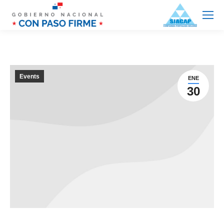
Events
ENE
30