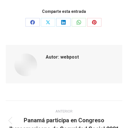
Comparte esta entrada
Share
Share
Share
Share
Share
on
on
on
on
on
Facebook
X
LinkedIn
WhatsApp
Pinterest
Autor:
webpost
Navegación
ANTERIOR
entre
Panamá participa en Congreso
Publicación