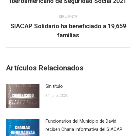
Iberoamericano de Seguridad Social 2021
publicaciones
anterior:
SIGUIENTE
SIACAP Solidario ha beneficiado a 19,659
Publicación
familias
siguiente:
Artículos Relacionados
Sin título
31 julio, 2026
Funcionarios del Municipio de David
reciben Charla Informativa del SIACAP