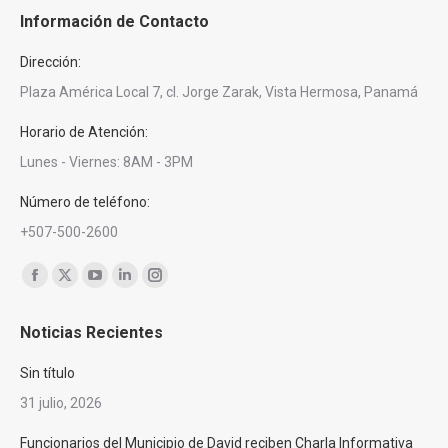
Información de Contacto
Dirección:
Plaza América Local 7, cl. Jorge Zarak, Vista Hermosa, Panamá
Horario de Atención:
Lunes - Viernes: 8AM - 3PM
Número de teléfono:
+507-500-2600
Encuéntranos en:
Facebook
X
YouTube
Linkedin
Instagram
page
page
page
page
page
Noticias Recientes
opens
opens
opens
opens
opens
in
in
in
in
in
Sin título
new
new
new
new
new
31 julio, 2026
window
window
window
window
window
Funcionarios del Municipio de David reciben Charla Informativa