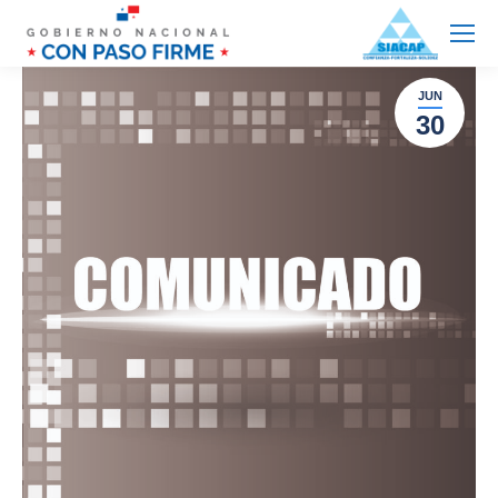
JUN
30