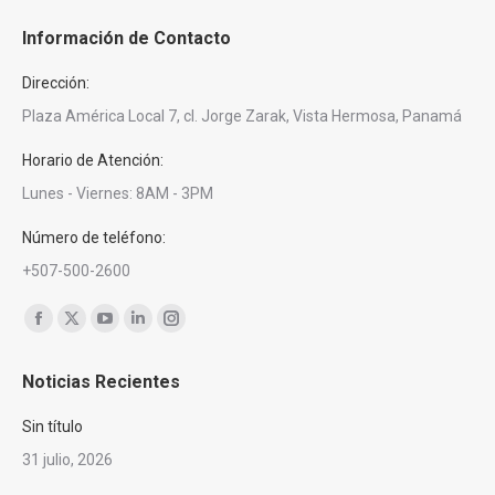
Información de Contacto
Dirección:
Plaza América Local 7, cl. Jorge Zarak, Vista Hermosa, Panamá
Horario de Atención:
Lunes - Viernes: 8AM - 3PM
Número de teléfono:
+507-500-2600
Encuéntranos en:
Facebook
X
YouTube
Linkedin
Instagram
page
page
page
page
page
Noticias Recientes
opens
opens
opens
opens
opens
in
in
in
in
in
Sin título
new
new
new
new
new
31 julio, 2026
window
window
window
window
window