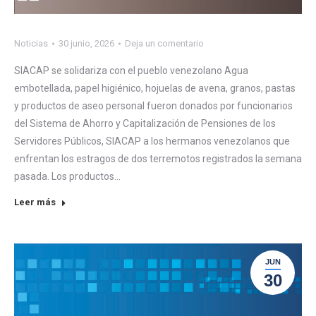
Noticias
30 junio, 2026
Deja un comentario
SIACAP se solidariza con el pueblo venezolano Agua
embotellada, papel higiénico, hojuelas de avena, granos, pastas
y productos de aseo personal fueron donados por funcionarios
del Sistema de Ahorro y Capitalización de Pensiones de los
Servidores Públicos, SIACAP a los hermanos venezolanos que
enfrentan los estragos de dos terremotos registrados la semana
pasada. Los productos…
Leer más
JUN
30