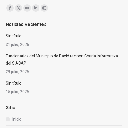
Encuéntranos en:
Facebook
X
YouTube
Linkedin
Instagram
page
page
page
page
page
Noticias Recientes
opens
opens
opens
opens
opens
in
in
in
in
in
Sin título
new
new
new
new
new
31 julio, 2026
window
window
window
window
window
Funcionarios del Municipio de David reciben Charla Informativa
del SIACAP
29 julio, 2026
Sin título
15 julio, 2026
Sitio
Inicio