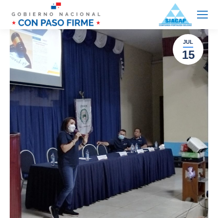
JUL
15