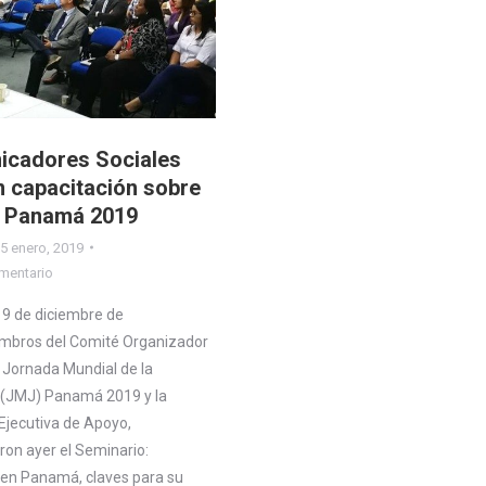
cadores Sociales
n capacitación sobre
 Panamá 2019
5 enero, 2019
mentario
9 de diciembre de
mbros del Comité Organizador
a Jornada Mundial de la
(JMJ) Panamá 2019 y la
Ejecutiva de Apoyo,
ron ayer el Seminario:
 en Panamá, claves para su