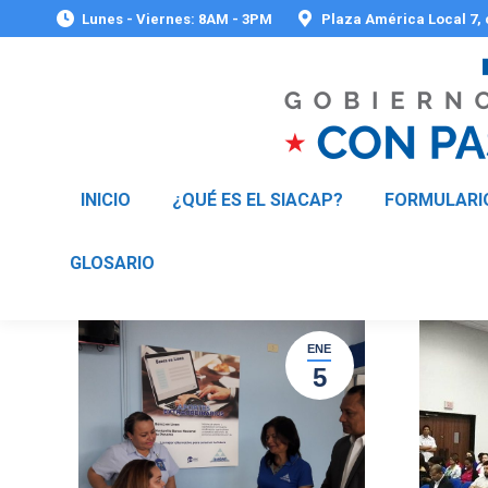
Lunes - Viernes: 8AM - 3PM
Plaza América Local 7,
INICIO
¿QUÉ ES EL SIACAP?
FORMULARI
GLOSARIO
ENE
5