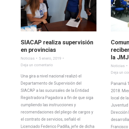
SIACAP realiza supervisión
Comuni
en provincias
recibe
la JMJ
Noticias
5 enero, 2019
Deja un comentario
Noticias
Deja un co
Una gira a nivel nacional realizó el
Departamento de Supervisión del
Panamá 1
SIACAP a las sucursales de la Entidad
2018. Mie
Registradora Pagadora a fin de que siga
local de l
cumpliendo las instrucciones y
Juventud 
recomendaciones del pliego de cargos y
Dirección 
el contrato de servicios, señaló el
desarrolla
Licenciado Federico Padilla, jefe de dicha
Francisco