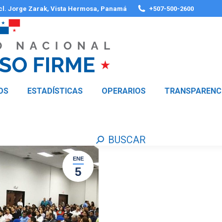
 cl. Jorge Zarak, Vista Hermosa, Panamá
+507-500-2600
OS
ESTADÍSTICAS
OPERARIOS
TRANSPARENC
BUSCAR
Buscar:
ENE
5