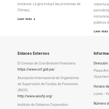
instancia. La gira incluyó las provincias de
cobertura,
Chiriquí,…
periodist
comunicaci
Leer más
públicos 
Leer más
Enlaces Externos
Informa
El Consejo de Coordinación Financiera
Dirección:
https://www.ccf.gob.pa/
Plaza Amér
Vista He
Asociación Internacional de Organismos
de Supervisión de Fondos de Pensiones
Horario d
(AIOS)
Lunes - V
http://www.aiosfp.org/
Número de
Instituto de Gobierno Corporativo