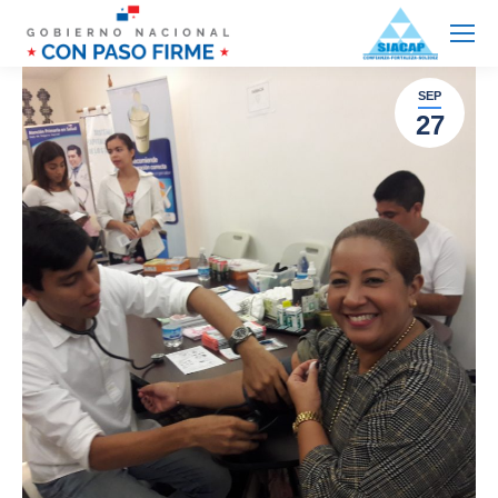
SEP
27