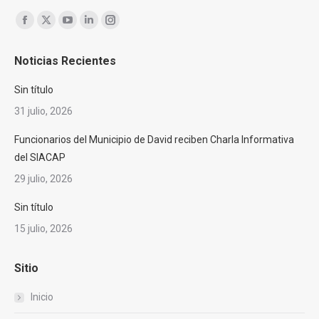
Encuéntranos en:
Facebook
X
YouTube
Linkedin
Instagram
page
page
page
page
page
Noticias Recientes
opens
opens
opens
opens
opens
in
in
in
in
in
Sin título
new
new
new
new
new
31 julio, 2026
window
window
window
window
window
Funcionarios del Municipio de David reciben Charla Informativa
del SIACAP
29 julio, 2026
Sin título
15 julio, 2026
Sitio
Inicio