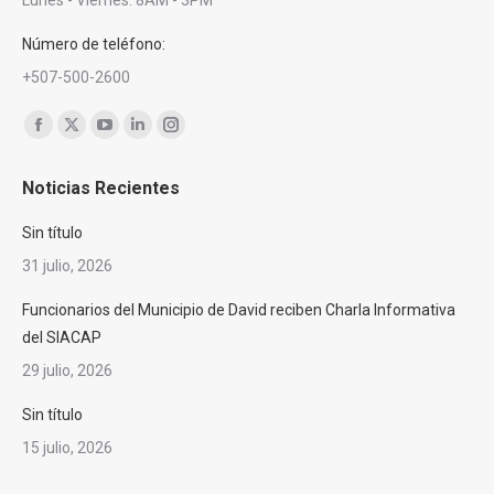
Lunes - Viernes: 8AM - 3PM
Número de teléfono:
+507-500-2600
Encuéntranos en:
Facebook
X
YouTube
Linkedin
Instagram
page
page
page
page
page
Noticias Recientes
opens
opens
opens
opens
opens
in
in
in
in
in
Sin título
new
new
new
new
new
31 julio, 2026
window
window
window
window
window
Funcionarios del Municipio de David reciben Charla Informativa
del SIACAP
29 julio, 2026
Sin título
15 julio, 2026