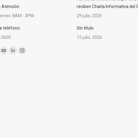
e Atención:
reciben Charla Informativa del
iernes: 8AM - 3PM
29 julio, 2026
 teléfono:
Sin título
-2600
15 julio, 2026
nos en:
ok
YouTube
Linkedin
Instagram
ge
page
page
page
ens
opens
opens
opens
in
in
in
w
new
new
new
ndow
window
window
window