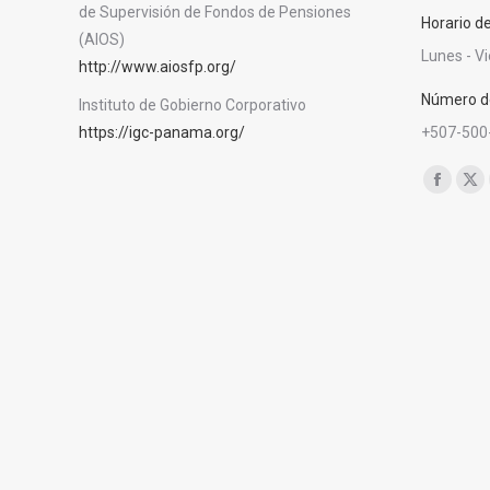
de Supervisión de Fondos de Pensiones
Horario d
(AIOS)
Lunes - V
http://www.aiosfp.org/
Número de
Instituto de Gobierno Corporativo
https://igc-panama.org/
+507-500
Encuéntra
Facebo
X
page
pa
opens
op
in
in
new
ne
window
wi