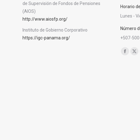
de Supervisión de Fondos de Pensiones
Horario d
(AIOS)
Lunes - V
http://www.aiosfp.org/
Número de
Instituto de Gobierno Corporativo
https://igc-panama.org/
+507-500
Encuéntra
Facebo
X
page
pa
opens
op
in
in
new
ne
window
wi