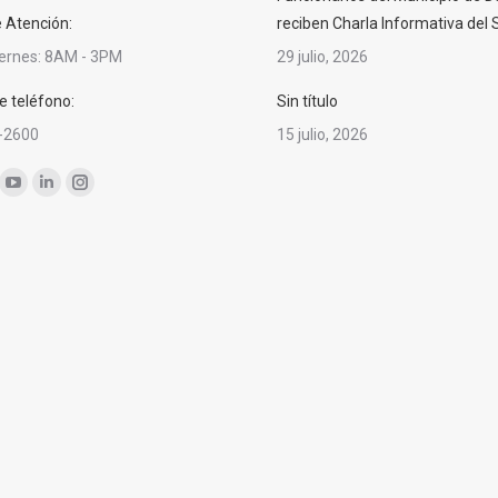
e Atención:
reciben Charla Informativa del
iernes: 8AM - 3PM
29 julio, 2026
 teléfono:
Sin título
-2600
15 julio, 2026
nos en:
ok
YouTube
Linkedin
Instagram
ge
page
page
page
ens
opens
opens
opens
in
in
in
w
new
new
new
ndow
window
window
window