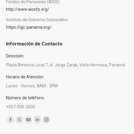
Fondos de Pensiones (AIOS)
http://www.aiosfp.org/
Instituto de Gobierno Corporativo
https://igc-panama.org/
Información de Contacto
Dirección:
Plaza América Local 7, cl. Jorge Zarak, Vista Hermosa, Panamá
Horario de Atención:
Lunes - Viernes: 8AM - 3PM
Número de teléfono:
+507-500-2600
Encuéntranos en:
Facebook
X
YouTube
Linkedin
Instagram
page
page
page
page
page