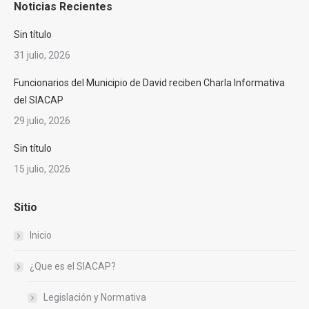
Noticias Recientes
opens
opens
opens
opens
opens
in
in
in
in
in
Sin título
new
new
new
new
new
31 julio, 2026
window
window
window
window
window
Funcionarios del Municipio de David reciben Charla Informativa
del SIACAP
29 julio, 2026
Sin título
15 julio, 2026
Sitio
Inicio
¿Que es el SIACAP?
Legislación y Normativa