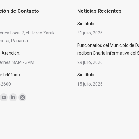
ción de Contacto
Noticias Recientes
Sin título
ica Local 7, cl. Jorge Zarak,
31 julio, 2026
rmosa, Panamá
Funcionarios del Municipio de D
e Atención:
reciben Charla Informativa del
iernes: 8AM - 3PM
29 julio, 2026
 teléfono:
Sin título
-2600
15 julio, 2026
nos en:
ok
YouTube
Linkedin
Instagram
ge
page
page
page
ens
opens
opens
opens
in
in
in
w
new
new
new