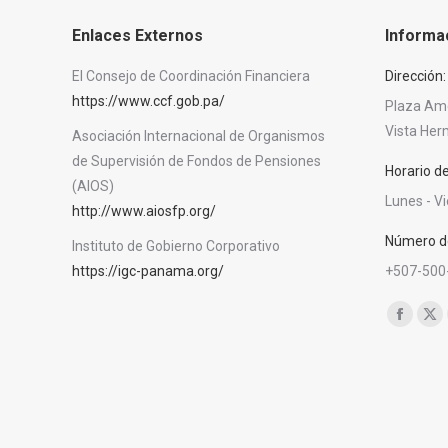
Enlaces Externos
Informa
El Consejo de Coordinación Financiera
Dirección:
https://www.ccf.gob.pa/
Plaza Amér
Vista He
Asociación Internacional de Organismos
de Supervisión de Fondos de Pensiones
Horario d
(AIOS)
Lunes - V
http://www.aiosfp.org/
Número de
Instituto de Gobierno Corporativo
https://igc-panama.org/
+507-500
Encuéntra
Facebo
X
page
pa
opens
op
in
in
new
ne