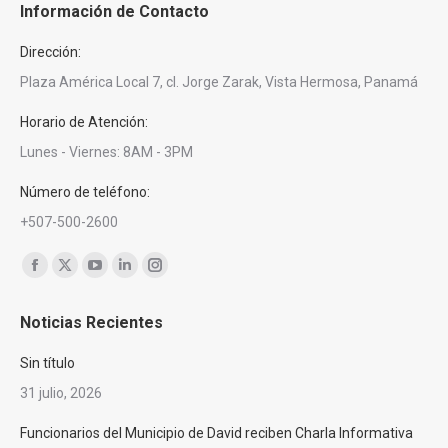
Información de Contacto
Dirección:
Plaza América Local 7, cl. Jorge Zarak, Vista Hermosa, Panamá
Horario de Atención:
Lunes - Viernes: 8AM - 3PM
Número de teléfono:
+507-500-2600
Encuéntranos en:
Facebook
X
YouTube
Linkedin
Instagram
page
page
page
page
page
Noticias Recientes
opens
opens
opens
opens
opens
in
in
in
in
in
Sin título
new
new
new
new
new
31 julio, 2026
window
window
window
window
window
Funcionarios del Municipio de David reciben Charla Informativa