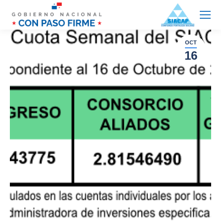
OCT
16