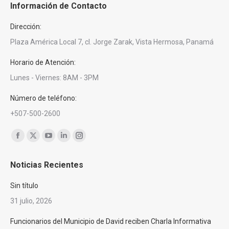
Información de Contacto
Dirección:
Plaza América Local 7, cl. Jorge Zarak, Vista Hermosa, Panamá
Horario de Atención:
Lunes - Viernes: 8AM - 3PM
Número de teléfono:
+507-500-2600
Encuéntranos en:
Facebook
X
YouTube
Linkedin
Instagram
page
page
page
page
page
Noticias Recientes
opens
opens
opens
opens
opens
in
in
in
in
in
Sin título
new
new
new
new
new
31 julio, 2026
window
window
window
window
window
Funcionarios del Municipio de David reciben Charla Informativa