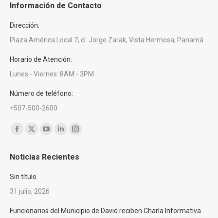
Información de Contacto
Dirección:
Plaza América Local 7, cl. Jorge Zarak, Vista Hermosa, Panamá
Horario de Atención:
Lunes - Viernes: 8AM - 3PM
Número de teléfono:
+507-500-2600
Encuéntranos en:
Facebook
X
YouTube
Linkedin
Instagram
page
page
page
page
page
Noticias Recientes
opens
opens
opens
opens
opens
in
in
in
in
in
Sin título
new
new
new
new
new
31 julio, 2026
window
window
window
window
window
Funcionarios del Municipio de David reciben Charla Informativa