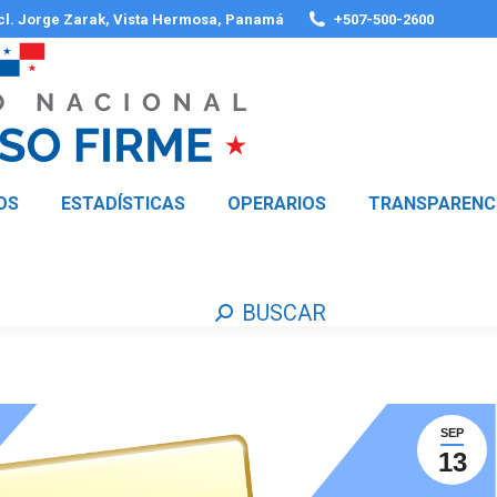
 cl. Jorge Zarak, Vista Hermosa, Panamá
+507-500-2600
OS
ESTADÍSTICAS
OPERARIOS
TRANSPARENC
BUSCAR
Buscar:
SEP
13