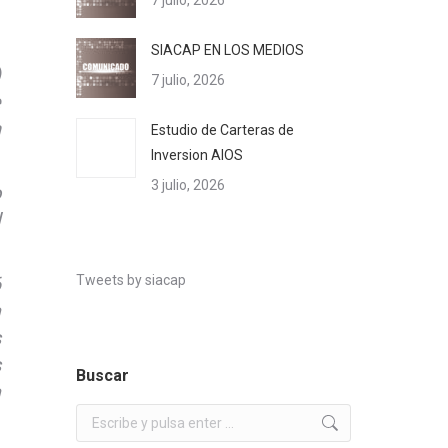
7 julio, 2026
SIACAP EN LOS MEDIOS
)
7 julio, 2026
e
n
Estudio de Carteras de
Inversion AIOS
3 julio, 2026
o
l
Tweets by siacap
6
a
s
s
Buscar
a
Buscar: