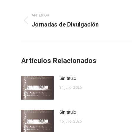
Navegación
ANTERIOR
entre
Jornadas de Divulgación
Publicación
publicaciones
anterior:
Artículos Relacionados
Sin título
31 julio, 2026
Sin título
15 julio, 2026