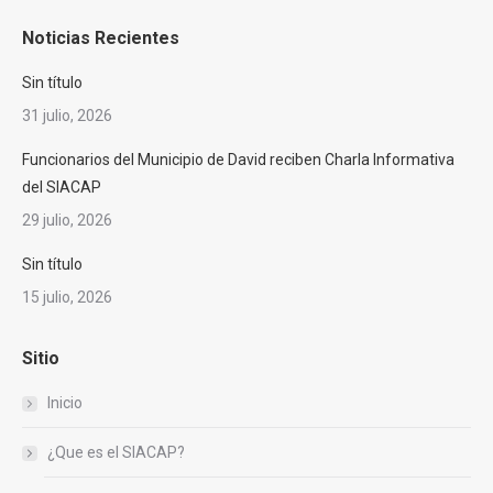
page
page
page
page
page
Noticias Recientes
opens
opens
opens
opens
opens
in
in
in
in
in
Sin título
new
new
new
new
new
31 julio, 2026
window
window
window
window
window
Funcionarios del Municipio de David reciben Charla Informativa
del SIACAP
29 julio, 2026
Sin título
15 julio, 2026
Sitio
Inicio
¿Que es el SIACAP?