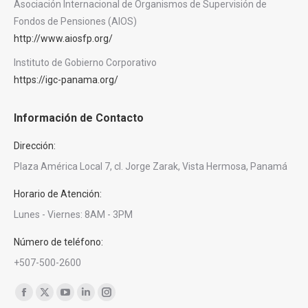
Asociación Internacional de Organismos de Supervisión de
Fondos de Pensiones (AIOS)
http://www.aiosfp.org/
Instituto de Gobierno Corporativo
https://igc-panama.org/
Información de Contacto
Dirección:
Plaza América Local 7, cl. Jorge Zarak, Vista Hermosa, Panamá
Horario de Atención:
Lunes - Viernes: 8AM - 3PM
Número de teléfono:
+507-500-2600
Encuéntranos en:
Facebook
X
YouTube
Linkedin
Instagram