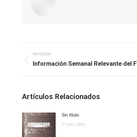
Navegación
ANTERIOR
entre
Información Semanal Relevante del 
Publicación
anterior:
publicaciones
Artículos Relacionados
Sin título
31 julio, 2026