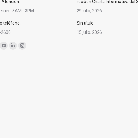
e Atención:
reciben Charla Informativa del
iernes: 8AM - 3PM
29 julio, 2026
 teléfono:
Sin título
-2600
15 julio, 2026
nos en:
ok
YouTube
Linkedin
Instagram
ge
page
page
page
ens
opens
opens
opens
in
in
in
w
new
new
new
ndow
window
window
window