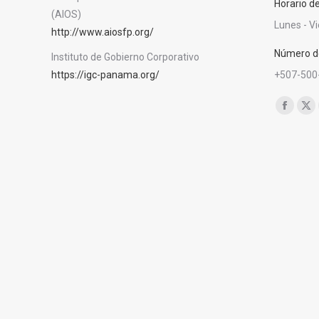
Horario d
(AIOS)
Lunes - V
http://www.aiosfp.org/
Número de
Instituto de Gobierno Corporativo
https://igc-panama.org/
+507-500
Encuéntra
Facebo
X
page
pa
opens
op
in
in
new
ne
window
wi