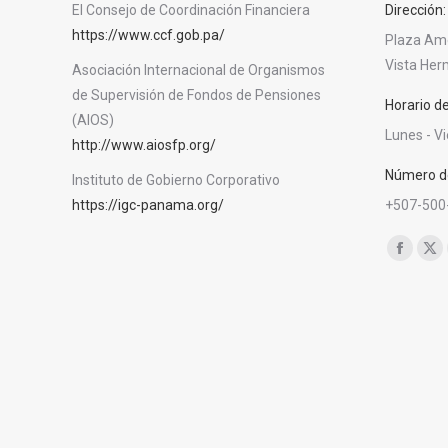
El Consejo de Coordinación Financiera
Dirección:
https://www.ccf.gob.pa/
Plaza Amér
Vista He
Asociación Internacional de Organismos
de Supervisión de Fondos de Pensiones
Horario d
(AIOS)
Lunes - V
http://www.aiosfp.org/
Número de
Instituto de Gobierno Corporativo
https://igc-panama.org/
+507-500
Encuéntra
Facebo
X
page
pa
opens
op
in
in
new
ne
window
wi