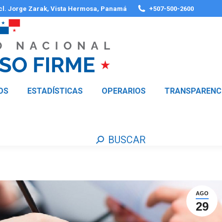
 cl. Jorge Zarak, Vista Hermosa, Panamá
+507-500-2600
OS
ESTADÍSTICAS
OPERARIOS
TRANSPARENC
BUSCAR
Buscar:
AGO
29