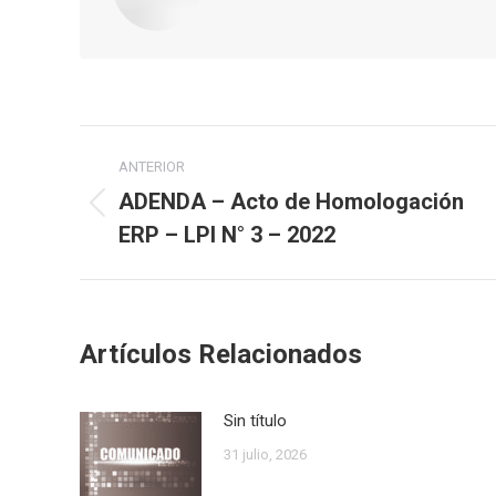
Navegación
ANTERIOR
entre
ADENDA – Acto de Homologación
Publicación
ERP – LPI N° 3 – 2022
publicaciones
anterior:
Artículos Relacionados
Sin título
31 julio, 2026