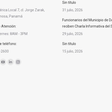
Sin título
ica Local 7, cl. Jorge Zarak,
31 julio, 2026
rmosa, Panamá
Funcionarios del Municipio de D
e Atención:
reciben Charla Informativa del
iernes: 8AM - 3PM
29 julio, 2026
 teléfono:
Sin título
-2600
15 julio, 2026
nos en:
ok
YouTube
Linkedin
Instagram
ge
page
page
page
ens
opens
opens
opens
in
in
in
w
new
new
new
ndow
window
window
window