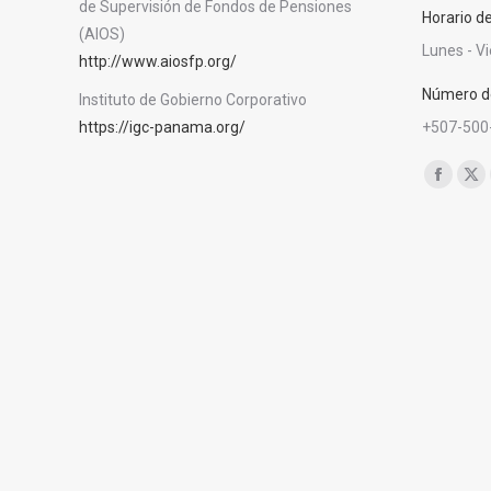
de Supervisión de Fondos de Pensiones
Horario d
(AIOS)
Lunes - V
http://www.aiosfp.org/
Número de
Instituto de Gobierno Corporativo
https://igc-panama.org/
+507-500
Encuéntra
Facebo
X
page
pa
opens
op
in
in
new
ne
window
wi