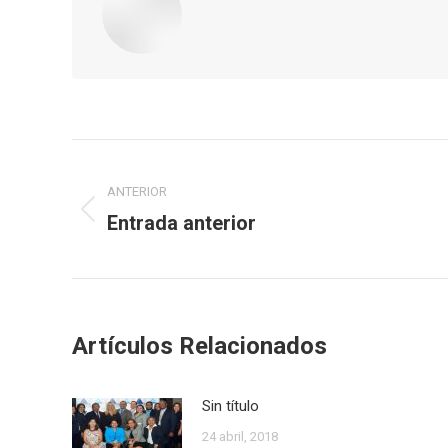
Navegación
ANTERIOR
entre
Entrada anterior
Publicación
publicaciones
anterior:
Artículos Relacionados
Sin título
24 abril, 2018