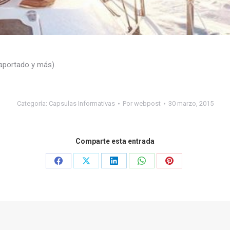
 aportado y más).
Categoría:
Capsulas Informativas
Por
webpost
30 marzo, 2015
Comparte esta entrada
Share
Share
Share
Share
Share
on
on
on
on
on
Facebook
X
LinkedIn
WhatsApp
Pinterest