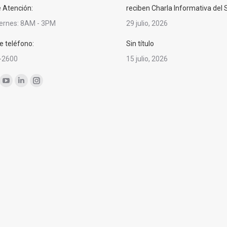
e Atención:
reciben Charla Informativa del
iernes: 8AM - 3PM
29 julio, 2026
 teléfono:
Sin título
-2600
15 julio, 2026
nos en:
ok
YouTube
Linkedin
Instagram
ge
page
page
page
ens
opens
opens
opens
in
in
in
w
new
new
new
ndow
window
window
window